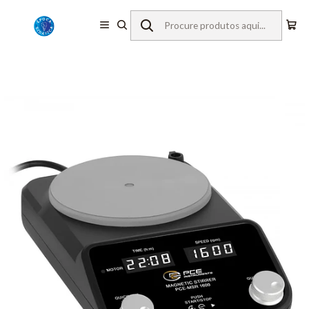
Início
Equipamentos de Laboratório
Agitadores Magnéticos
Agitador magnético PCE-MSR 1600