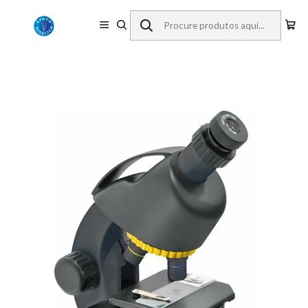
Início
Equipamentos de Laboratório
Microscopia
Microscópios Monoculares
Bresser
Microscópio 40x-640x c/ Adaptador de Smartphone