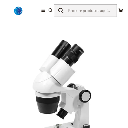
Início
Equipamentos de Laboratório
Microscopia
Lupas Estereoscópicas
Omegon
Lupa Estereoscópica 80x, LED